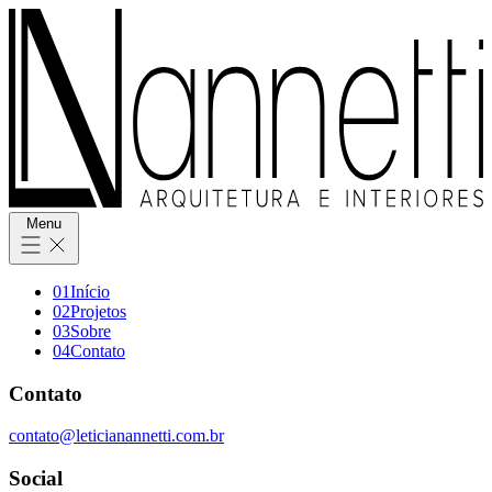
Menu
0
1
Início
0
2
Projetos
0
3
Sobre
0
4
Contato
Contato
contato@leticianannetti.com.br
Social