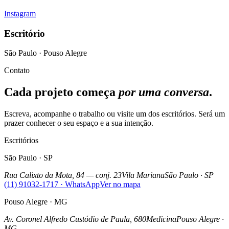
Instagram
Escritório
São Paulo · Pouso Alegre
Contato
Cada projeto começa
por uma conversa
.
Escreva, acompanhe o trabalho ou visite um dos escritórios. Será um
prazer conhecer o seu espaço e a sua intenção.
Escritórios
São Paulo
·
SP
Rua Calixto da Mota, 84 — conj. 23
Vila Mariana
São Paulo
·
SP
(11) 91032-1717
· WhatsApp
Ver no mapa
Pouso Alegre
·
MG
Av. Coronel Alfredo Custódio de Paula, 680
Medicina
Pouso Alegre
·
MG