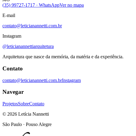
(35) 99727-1717
· WhatsApp
Ver no mapa
E-mail
contato@leticianannetti.com.br
Instagram
@leticianannettiarquitetura
Arquitetura que nasce da memória, da matéria e da experiência.
Contato
contato@leticianannetti.com.br
Instagram
Navegar
Projetos
Sobre
Contato
©
2026
Letícia Nannetti
São Paulo · Pouso Alegre